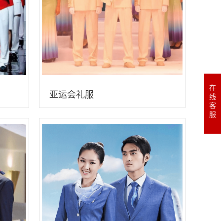
在
亚运会礼服
线
客
服