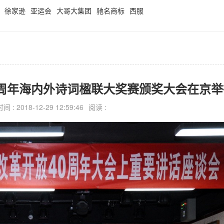
徐家逊
亚运会
大哥大集团
驰名商标
西服
0周年海内外诗词楹联大奖赛颁奖大会在京举
 : 2018-12-29 12:59:46
阅读 :