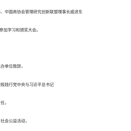
美、中国商协会管理研究创新联盟理事长戚进东
人参加学习和颁奖大会
。
承办单位致辞，
积极践行党中央与习近平
总书记
责任，
与社会公益活动，