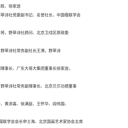
本胜、徐家逊
野草诗社党委副书记、名誉社长、中国楹联学会
少将，野草诗社顾问、北京卫戍区原政委
，野草诗社常务副社长王渭，野草诗
副理事长、广东大哥大集团董事长徐家逊，
，野草诗社常务副理事长、北京贝贝功德董事
合、黄添喜、徐满庭、王怀华、阎伟国、
楹联学会会长申士海、北京国画艺术家协会主席