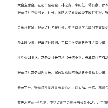
大会主席台。左起：桑福金、孙之贵、李殿仁、蒋有泉、孙
野草诗社党委书记、社长、国防大学原副政委李殿仁中将，
会长蒋有泉，野草诗社名誉社长、中华诗词学会顾问李文朝
孙本胜少将，野草诗社顾问、工程兵学院原政委孙之贵少将
社党委副书记、常务副社长兼秘书长何小平，野草诗社常务
野草诗社常务副理事长、解放军总医院原副政委桑福金少将
长黄宇丹，野草诗社副理事长潘衍习、刘太品、于炜、陈联
艾先木古丽·卡哈尔，中华诗词学会副秘书长黄小甜、北京市