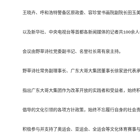
王晓卉、呼和浩特警备区原政委、容珍堂书画院副院长田玉
以及新华社、中央电视台等首都各新闻媒体的记者共100余
会议由野草诗社党委副书记、名誉社长蒋有泉主持。
野草诗社常务副理事长、广东大哥大集团董事长徐家逊代表
指出广东大哥大集团作为改革开放的实践者和受益者，始终
倡导的文化引领的各项方针政策，始终不忘履行自身的社会
积极参与并支持了奥运会、亚运会、全运会等文化体育赛事