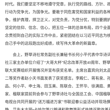
时代。我们要坚定不移地遵守党章，执行党的路线、方针、
行动为党争光，为国争光。要敢于同危害党和国家利益的各
争，维护真理，捍卫正义，对党负责，为党分忧，特别要拥
坚定的信仰、信念、信心，把五位一体的总体布局，四个全
念贯彻到自己的实际工作中去，紧密团结在以习近平同志为
自己手中的这段跑出好成绩，续写伟大革命的新篇章。
会上，野草诗社常务副社长兼秘书长何小平代表中华诗词
社三家主办单位介绍了“大哥大杯”纪念改革开放40周年、野
联大奖赛组织开展情况并宣布获奖名单。主席台嘉宾向刘太
二等奖作者赵小天书面发表了获奖感言。李殿仁、蒋有泉、
品、何小平、申士海、田玉美、陈联合、王怀华、徐满庭、
家、楹联家提前到会参与了野草诗社与全国总工会、中国楹
电视台共同开展的“送万福进万家”书联迎春公益活动并现场
静、艾先木古丽•卡哈尔等以朗诵和歌舞等形式热情讴歌改革