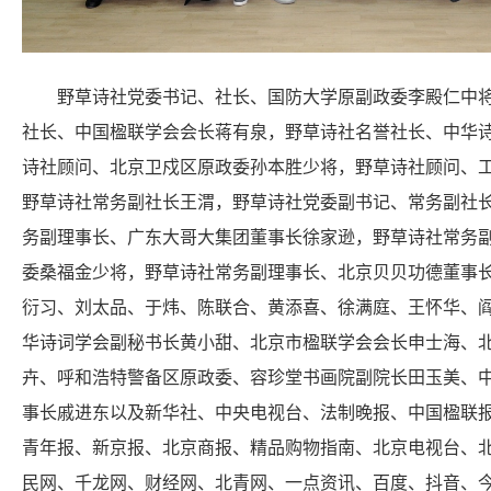
野草诗社党委书记、社长、国防大学原副政委李殿仁中将
社长、中国楹联学会会长蒋有泉，野草诗社名誉社长、中华
诗社顾问、北京卫戍区原政委孙本胜少将，野草诗社顾问、
野草诗社常务副社长王渭，野草诗社党委副书记、常务副社
务副理事长、广东大哥大集团董事长徐家逊，野草诗社常务
委桑福金少将，野草诗社常务副理事长、北京贝贝功德董事
衍习、刘太品、于炜、陈联合、黄添喜、徐满庭、王怀华、阎
华诗词学会副秘书长黄小甜、北京市楹联学会会长申士海、
卉、呼和浩特警备区原政委、容珍堂书画院副院长田玉美、
事长戚进东以及新华社、中央电视台、法制晚报、中国楹联
青年报、新京报、北京商报、精品购物指南、北京电视台、
民网、千龙网、财经网、北青网、一点资讯、百度、抖音、